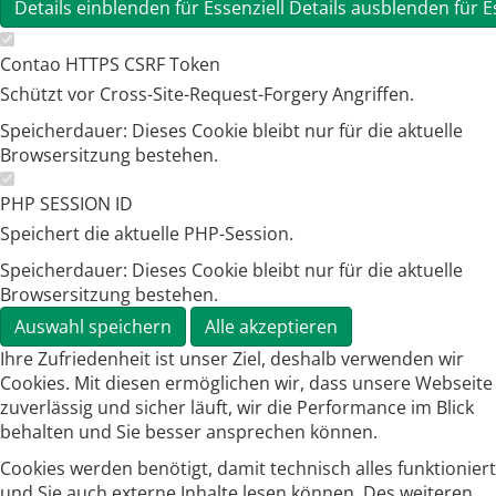
Details einblenden
für Essenziell
Details ausblenden
für E
Contao HTTPS CSRF Token
Schützt vor Cross-Site-Request-Forgery Angriffen.
Speicherdauer:
Dieses Cookie bleibt nur für die aktuelle
Browsersitzung bestehen.
PHP SESSION ID
Speichert die aktuelle PHP-Session.
Speicherdauer:
Dieses Cookie bleibt nur für die aktuelle
Browsersitzung bestehen.
Auswahl speichern
Alle akzeptieren
Ihre Zufriedenheit ist unser Ziel, deshalb verwenden wir
Cookies. Mit diesen ermöglichen wir, dass unsere Webseite
zuverlässig und sicher läuft, wir die Performance im Blick
behalten und Sie besser ansprechen können.
Cookies werden benötigt, damit technisch alles funktioniert
und Sie auch externe Inhalte lesen können. Des weiteren