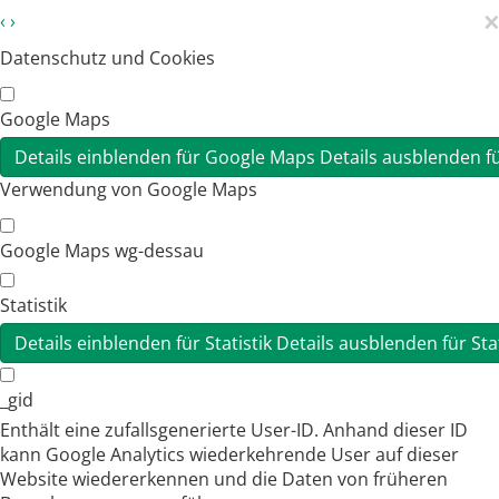
×
‹
›
Datenschutz und Cookies
Google Maps
Details einblenden
für Google Maps
Details ausblenden
f
Verwendung von Google Maps
Google Maps wg-dessau
Statistik
Details einblenden
für Statistik
Details ausblenden
für Sta
_gid
Enthält eine zufallsgenerierte User-ID. Anhand dieser ID
kann Google Analytics wiederkehrende User auf dieser
Website wiedererkennen und die Daten von früheren