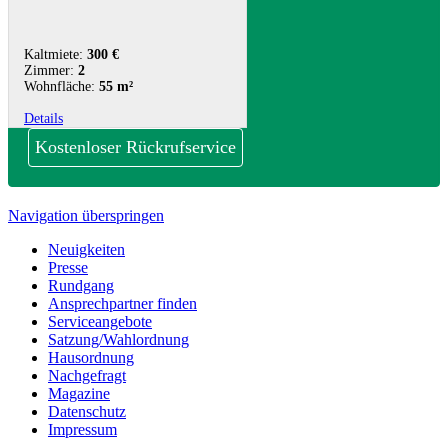
Kaltmiete:
300 €
Zimmer:
2
Wohnfläche:
55 m²
Details
Kostenloser Rückrufservice
Navigation überspringen
Neuigkeiten
Presse
Rundgang
Ansprechpartner finden
Serviceangebote
Satzung/Wahlordnung
Hausordnung
Nachgefragt
Magazine
Datenschutz
Impressum