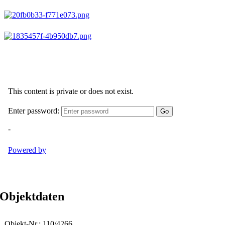
Objektdaten
Objekt-Nr.: 110/4266