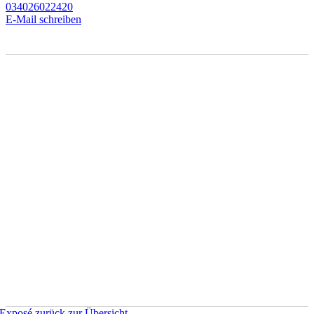
034026022420
E-Mail schreiben
Exposé
zurück zur Übersicht