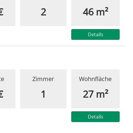
€
2
46 m²
Details
te
Zimmer
Wohnfläche
€
1
27 m²
Details