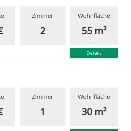
te
Zimmer
Wohnfläche
€
2
55 m²
Details
te
Zimmer
Wohnfläche
€
1
30 m²