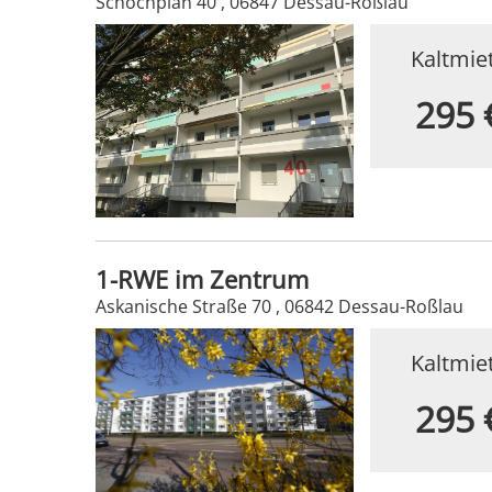
Schochplan 40 , 06847 Dessau-Roßlau
Kaltmie
295 
1-RWE im Zentrum
Askanische Straße 70 , 06842 Dessau-Roßlau
Kaltmie
295 