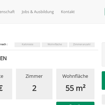
enschaft
Jobs & Ausbildung
Kontakt
 nach :
Kaltmiete
Wohnfläche
Zimmeranzahl
HEN
te
Zimmer
Wohnfläche
€
2
55 m²
N
ü