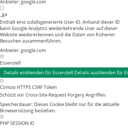
Anbieter:
google.com
_ga
Enthält eine zufallsgenerierte User-ID. Anhand dieser ID
kann Google Analytics wiederkehrende User auf dieser
Website wiedererkennen und die Daten von früheren
Besuchen zusammenführen.
Anbieter:
google.com
Essenziell
Details einblenden
für Essenziell
Details ausblenden
für E
Contao HTTPS CSRF Token
Schützt vor Cross-Site-Request-Forgery Angriffen.
Speicherdauer:
Dieses Cookie bleibt nur für die aktuelle
Browsersitzung bestehen.
PHP SESSION ID