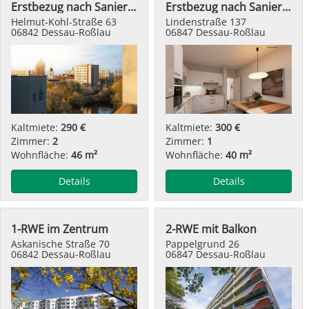
Erstbezug nach Sanierung - modern wohnen
Erstbezug nach Sanierung
Helmut-Kohl-Straße 63
Lindenstraße 137
06842 Dessau-Roßlau
06847 Dessau-Roßlau
Kaltmiete:
290 €
Kaltmiete:
300 €
Zimmer:
2
Zimmer:
1
Wohnfläche:
46 m²
Wohnfläche:
40 m²
Details
Details
1-RWE im Zentrum
2-RWE mit Balkon
Askanische Straße 70
Pappelgrund 26
06842 Dessau-Roßlau
06847 Dessau-Roßlau