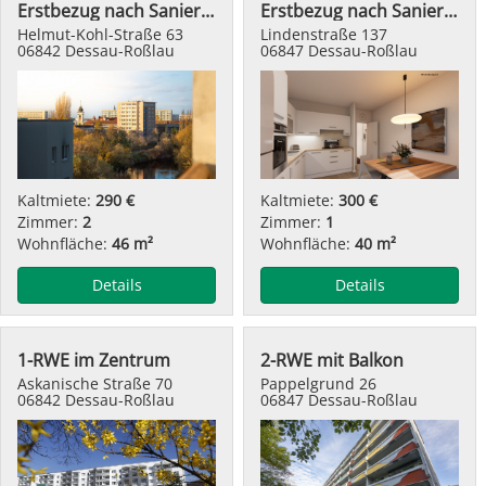
Erstbezug nach Sanierung - modern wohnen
Erstbezug nach Sanierung
Helmut-Kohl-Straße 63
Lindenstraße 137
06842 Dessau-Roßlau
06847 Dessau-Roßlau
Kaltmiete:
290 €
Kaltmiete:
300 €
Zimmer:
2
Zimmer:
1
Wohnfläche:
46 m²
Wohnfläche:
40 m²
Details
Details
1-RWE im Zentrum
2-RWE mit Balkon
Askanische Straße 70
Pappelgrund 26
06842 Dessau-Roßlau
06847 Dessau-Roßlau