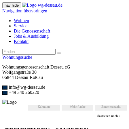
nav hide
Navigation überspringen
Wohnen
Service
Die Genossenschaft
Jobs & Ausbildung
Kontakt
Wohnungssuche
Wohnungsgenossenschaft Dessau eG
Wolfgangstraße 30
06844 Dessau-Roßlau
info@wg-dessau.de
+49 340 260220
Kaltmiete
Wohnfläche
Zimmeranzahl
Sortieren nach :