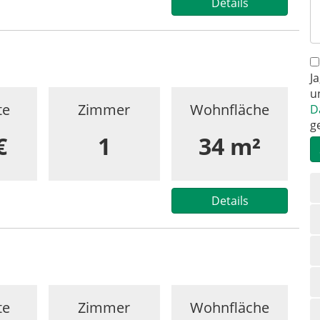
Details
J
u
te
Zimmer
Wohnfläche
D
g
€
1
34 m²
N
ü
Details
te
Zimmer
Wohnfläche