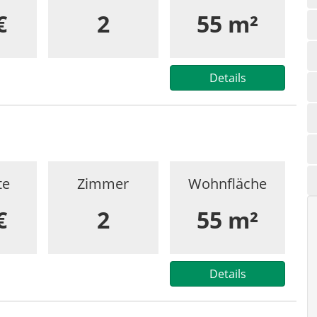
€
2
55 m²
Details
te
Zimmer
Wohnfläche
€
2
55 m²
Details