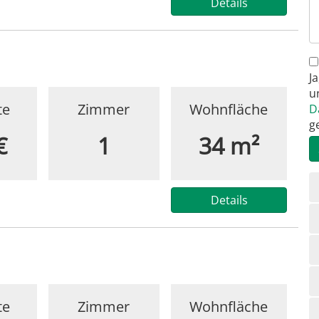
Details
J
u
te
Zimmer
Wohnfläche
D
g
€
1
34 m²
N
ü
Details
te
Zimmer
Wohnfläche